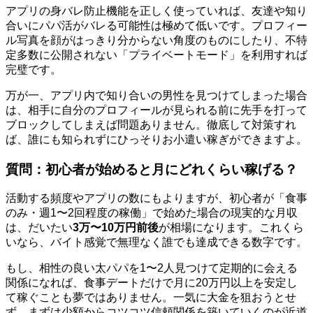
アプリの身バレ防止機能を正しく使っていれば、友達や知り
合いにパパ活がバレる可能性は極めて低いです。プロフィー
ル写真を顔がはっきり分からない角度のものにしたり、不特
定多数に公開されない「プライベートモード」を利用すれば
完璧です。
万が一、アプリ内で知り合いの男性を見つけてしまった場合
は、相手に自分のプロフィールが見られる前に先手を打って
ブロックしてしまえば問題ありません。徹底して対策すれ
ば、誰にも知られずにひっそりお小遣い稼ぎができますよ。
質問：初心者が始めると月にどれくらい稼げる？
活動する頻度やアプリの数にもよりますが、初心者が「食事
のみ・週1〜2回程度の稼働」で始めた場合の現実的な月収
は、だいたい
3万〜10万円前後
が相場になります。これくら
いなら、バイト感覚で無理なく誰でも達成できる数字です。
もし、相性の良い太パパを1〜2人見つけて定期的に会える
関係になれば、食事デートだけで月に20万円以上を安定し
て稼ぐことも夢ではありません。一気に大金を狙おうとせ
ず、まずは少額からコツコツ信頼関係を築いていくのが近道