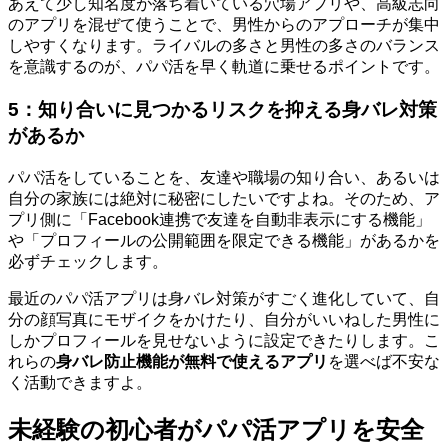
あえて少し知名度が落ち着いている穴場アプリや、高級志向
のアプリを混ぜて使うことで、男性からのアプローチが集中
しやすくなります。ライバルの多さと男性の多さのバランス
を意識するのが、パパ活を早く軌道に乗せるポイントです。
5：知り合いに見つかるリスクを抑える身バレ対策
があるか
パパ活をしていることを、友達や職場の知り合い、あるいは
自分の家族には絶対に秘密にしたいですよね。そのため、ア
プリ側に「Facebook連携で友達を自動非表示にする機能」
や「プロフィールの公開範囲を限定できる機能」があるかを
必ずチェックします。
最近のパパ活アプリは身バレ対策がすごく進化していて、自
分の顔写真にモザイクをかけたり、自分がいいねした男性に
しかプロフィールを見せないように設定できたりします。こ
れらの
身バレ防止機能が無料で使えるアプリ
を選べば不安な
く活動できますよ。
未経験の初心者がパパ活アプリを安全