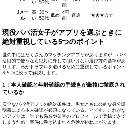
い
50代
能
Jメー
高
30〜
○可
低め
普通
★★★☆☆
ル
い
50代
能
現役パパ活女子がアプリを選ぶときに
絶対重視している5つのポイント
世の中にはたくさんのマッチングアプリがありますが、パパ
活目的で使うなら絶対に外してはいけない選び方の基準があ
ります。私がトラブルを避けるために重視しているポイント
を5つに絞って解説します。
1：本人確認と年齢確認の手続きが厳格に徹底され
ているか
安全なパパ活アプリの絶対条件は、男女ともに公的な身分証
明書による本人確認が必須になっていることです。これがな
いアプリは、誰でも偽名や架空のプロフィールで登録できて
しまうため、事件に巻き込まれる危険が跳ね上がります。