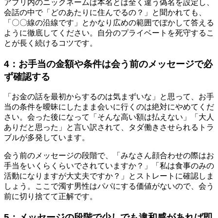
アプリ内のニックネームは本名とは全く違う偽名を設定し、
会話の中で「どのあたりに住んでるの？」と聞かれても、
「〇〇線の沿線です」とかなり広めの範囲でぼかして答える
ように徹底してください。自分のプライベートを死守するこ
とが長く続けるコツです。
4：お手当の金額や条件は会う前のメッセージで必
ず確認する
「お金の話を最初からするのは気まずいな」と思って、お手
当の条件を曖昧にしたまま会いに行くのは絶対にやめてくだ
さい。会った後になって「そんな高い額は払えない」「大人
ありだと思った」と言い訳されて、タダ働きさせられるトラ
ブルが多発しています。
会う前のメッセージの段階で、「みなさん顔合わせの際はお
手当をいくらくらいでされていますか？」「私は食事のみの
活動になりますが大丈夫ですか？」とストレートに確認しま
しょう。ここで濁す男性はパパにする価値がないので、会う
前に切り捨てて正解です。
5：メッセージの段階で少しでも違和感があれば即