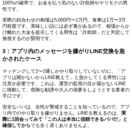
100%の確率で、お金を払う気のない詐欺師やヤリモクの男
性です。
実際の顔合わせの相場は5,000円〜1万円、食事は1万〜3万
円程度です。美味しい話には必ず裏があるので、相場からか
け離れた大金を提示してくる男性は「詐欺師」だと判定して
無視するのが賢明です。
3：アプリ内のメッセージを嫌がりLINE交換を急
かされたケース
マッチングして2〜3通しかやり取りしていないのに、「ア
プリは開かないからLINE教えて」と急かしてくる男性には
注意が必要です。これは、運営の監視の目が届かないLINE
に移動して、危険な勧誘や大人の強要をしようとする業者の
手口です。
安全なパパは、女性が警戒することを知っているので、アプ
リ内でのやり取りを嫌がりません。LINEを教えるのは、
実
際に1回会ってみて「この人は本当に信頼できるパパだ」と
確信してから
でも全く遅くありませんよ。