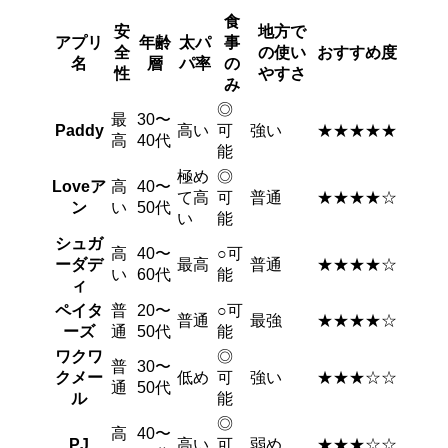
食
安
地方で
アプリ
年齢
太パ
事
全
の使い
おすすめ度
名
層
パ率
の
性
やすさ
み
◎
最
30〜
Paddy
高い
可
強い
★★★★★
高
40代
能
極め
◎
Loveア
高
40〜
て高
可
普通
★★★★☆
ン
い
50代
い
能
シュガ
高
40〜
○可
ーダデ
最高
普通
★★★★☆
い
60代
能
ィ
ペイタ
普
20〜
○可
普通
最強
★★★★☆
ーズ
通
50代
能
ワクワ
◎
普
30〜
クメー
低め
可
強い
★★★☆☆
通
50代
ル
能
◎
高
40〜
PJ
高い
可
弱め
★★★☆☆