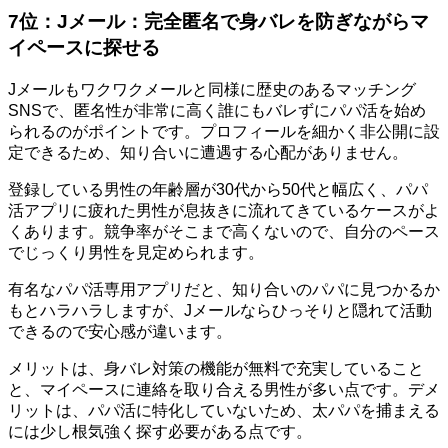
7位：Jメール：完全匿名で身バレを防ぎながらマ
イペースに探せる
Jメールもワクワクメールと同様に歴史のあるマッチング
SNSで、匿名性が非常に高く誰にもバレずにパパ活を始め
られるのがポイントです。プロフィールを細かく非公開に設
定できるため、知り合いに遭遇する心配がありません。
登録している男性の年齢層が30代から50代と幅広く、パパ
活アプリに疲れた男性が息抜きに流れてきているケースがよ
くあります。競争率がそこまで高くないので、自分のペース
でじっくり男性を見定められます。
有名なパパ活専用アプリだと、知り合いのパパに見つかるか
もとハラハラしますが、Jメールならひっそりと隠れて活動
できるので安心感が違います。
メリットは、身バレ対策の機能が無料で充実していること
と、マイペースに連絡を取り合える男性が多い点です。デメ
リットは、パパ活に特化していないため、太パパを捕まえる
には少し根気強く探す必要がある点です。