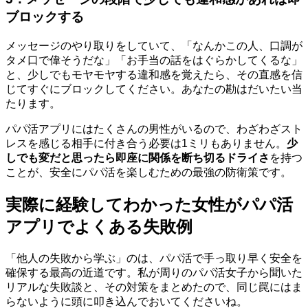
ブロックする
メッセージのやり取りをしていて、「なんかこの人、口調が
タメ口で偉そうだな」「お手当の話をはぐらかしてくるな」
と、少しでもモヤモヤする違和感を覚えたら、その直感を信
じてすぐにブロックしてください。あなたの勘はだいたい当
たります。
パパ活アプリにはたくさんの男性がいるので、わざわざスト
レスを感じる相手に付き合う必要は1ミリもありません。
少
しでも変だと思ったら即座に関係を断ち切るドライさ
を持つ
ことが、安全にパパ活を楽しむための最強の防衛策です。
実際に経験してわかった女性がパパ活
アプリでよくある失敗例
「他人の失敗から学ぶ」のは、パパ活で手っ取り早く安全を
確保する最高の近道です。私が周りのパパ活女子から聞いた
リアルな失敗談と、その対策をまとめたので、同じ罠にはま
らないように頭に叩き込んでおいてくださいね。